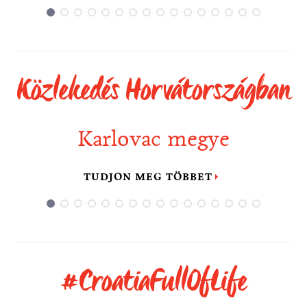
Közlekedés Horvátországban
Karlovac megye
TUDJON MEG TÖBBET
#CroatiaFullOfLife