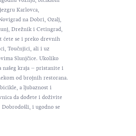
ugodnu vožnju, biciklom
jezgru Karlovca,
ovigrad na Dobri, Ozalj,
lunj, Drežnik i Cetingrad,
it ćete se i preko drevnih
 Toučnjici, ali i uz
ovima Slunjčice. Ukoliko
našeg kraja – pristanite i
nekom od brojnih restorana.
icikle, a ljubaznost i
nica da dođete i doživite
. Dobrodošli, i ugodno se