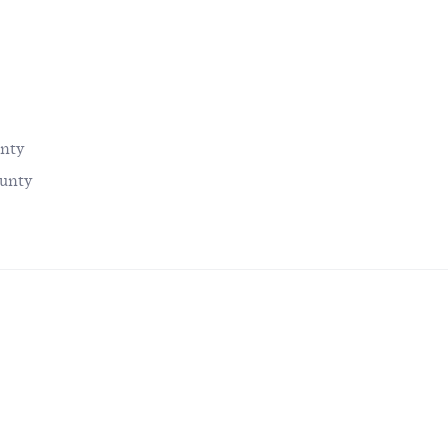
unty
ounty