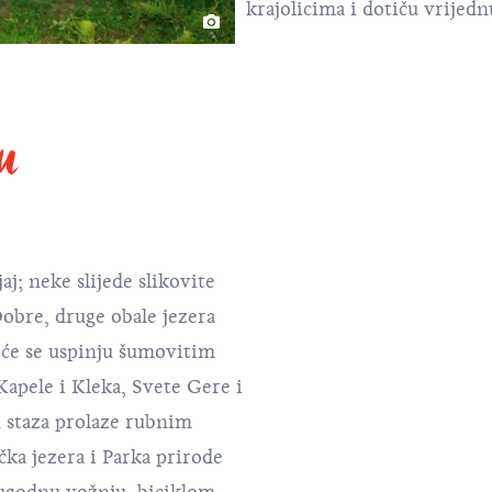
krajolicima i dotiču vrijed
tu
aj; neke slijede slikovite
obre, druge obale jezera
reće se uspinju šumovitim
apele i Kleka, Svete Gere i
 staza prolaze rubnim
čka jezera i Parka prirode