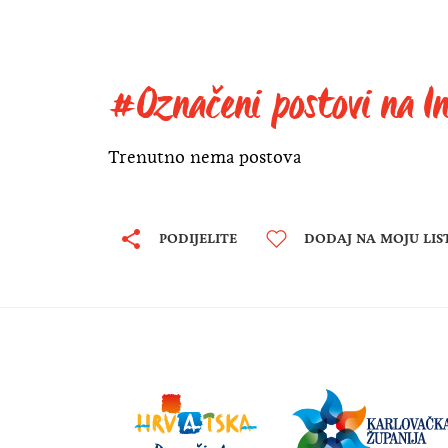
#Označeni postovi na I
Trenutno nema postova
PODIJELITE
DODAJ NA MOJU LIS