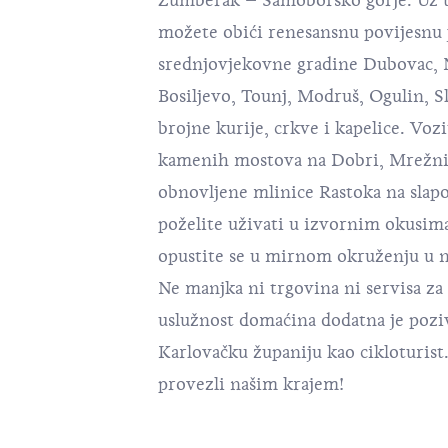
Žumberak – Samoborsko gorje. Uz 
možete obići renesansnu povijesnu 
srednjovjekovne gradine Dubovac, N
Bosiljevo, Tounj, Modruš, Ogulin, S
brojne kurije, crkve i kapelice. Voz
kamenih mostova na Dobri, Mrežnici,
obnovljene mlinice Rastoka na slap
poželite uživati u izvornim okusima 
opustite se u mirnom okruženju u 
Ne manjka ni trgovina ni servisa za b
uslužnost domaćina dodatna je poziv
Karlovačku županiju kao cikloturist
provezli našim krajem!