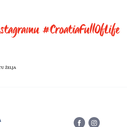
nstagramu #CroatiaFullOfLife
TU ŽELJA