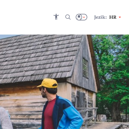
Jezik:
HR