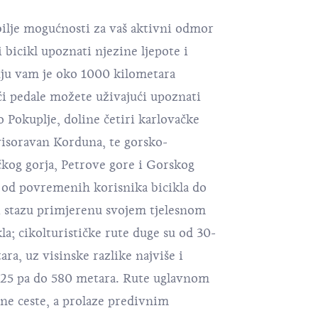
bilje mogućnosti za vaš aktivni odmor
i bicikl upoznati njezine ljepote i
nju vam je oko 1000 kilometara
ući pedale možete uživajući upoznati
o Pokuplje, doline četiri karlovačke
 visoravan Korduna, te gorsko-
kog gorja, Petrove gore i Gorskog
t, od povremenih korisnika bicikla do
ći stazu primjerenu svojem tjelesnom
a; cikolturističke rute duge su od 30-
ra, uz visinske razlike najviše i
 25 pa do 580 metara. Rute uglavnom
ne ceste, a prolaze predivnim