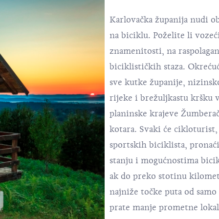
Karlovačka županija nudi o
na biciklu. Poželite li vozeć
znamenitosti, na raspolaga
biciklističkih staza. Okreć
sve kutke županije, nizinsk
rijeke i brežuljkastu kršku
planinske krajeve Žumberač
kotara. Svaki će cikloturis
sportskih biciklista, prona
stanju i mogućnostima bicikl
ak do preko stotinu kilometa
najniže točke puta od samo
prate manje prometne lokal