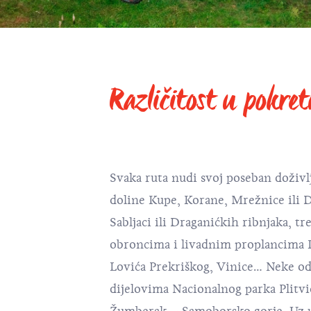
Različitost u pokre
Svaka ruta nudi svoj poseban doživlj
doline Kupe, Korane, Mrežnice ili D
Sabljaci ili Draganićkih ribnjaka, t
obroncima i livadnim proplancima K
Lovića Prekriškog, Vinice… Neke od
dijelovima Nacionalnog parka Plitvi