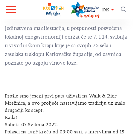
DE
Jedinstvena manifestacija, u potpunosti posvećena
lokalnoj enogastronomiji održat će se 7. i 14. svibnja
u vivodinskom kraju koje je sa svojih 26 sela i
zaselaka u sklopu Karlovačke županije, od davnina
poznato po uzgoju vinove loze.
Prošle smo jeseni prvi puta uživali na Walk & Ride
Mrežnica, a ovo proljeće nastavljamo tradiciju uz malo
drugačiji koncept.
Kada?
Subota 07.Svibnja 2022.
Polasci na ranč kreću od 09:00 sati, s intervlima od 15