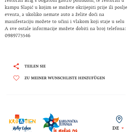
restoran Brig s bogatom gastro ponudom, te restoran u
kampu Slapić u kojim se možete okrijepiti prije ili poslje
eventa, a ukoliko nemate auto a želite doći na
manifestaciju možete to učini i vlakom koji staje u selu
A sve ostale informacije možete dobiti na broj telefona:
0989775546
TEILEN SIE
ZU MEINER WUNSCHLISTE HINZUFÜGEN
DE