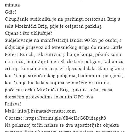
minuta
Gdje?
Okupljanje sudionika je na parkingu restorana Brig u
selu Mrežnički Brig, gdje je osiguran parking
Cijena i što uključuje?
Sudjelovanje na manifestaciji iznosi 90 kn po osobi, a
uključuje prijevoz od Mrežničkog Briga do ranča Little
Forest Runch, rekreativno jahanje konja, piknik zonu
na ranču, mini Zip-Line i Slack-Line poligon, radionicu
crtanja konja i animaciju za djecu s didaktičkim igrama,
korištenje streličarskog poligona, badminton poligona,
korištenje bicikala s kojima se možete vratiti na
početnu točku Mrežnički Brig i piknik košaricu sa
domaćim proizvodima lokalnih OPG-ova
Prijava?
Mail: info@kamatadventure.com
Obrazac: https://forms.gle/6B4oi3rG6Didapgk8
Na polaznoj točki nalaze se dva ugostiteljska objekta