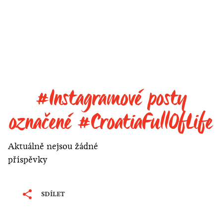
#Instagramové posty
označené #CroatiaFullOfLife
Aktuálně nejsou žádné
příspěvky
SDÍLET