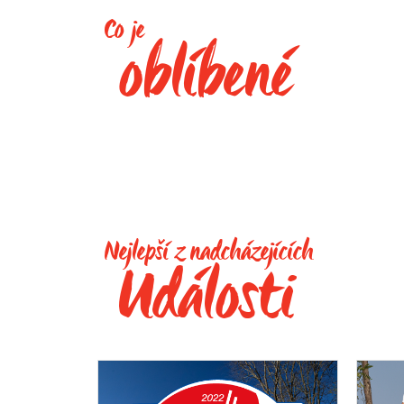
Co je
oblíbené
Nejlepší z nadcházejících
Události