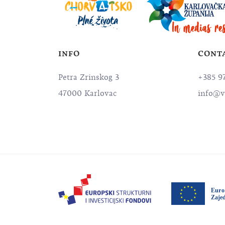
INFO
CONT
Petra Zrinskog 3
+385 9
47000 Karlovac
info@v