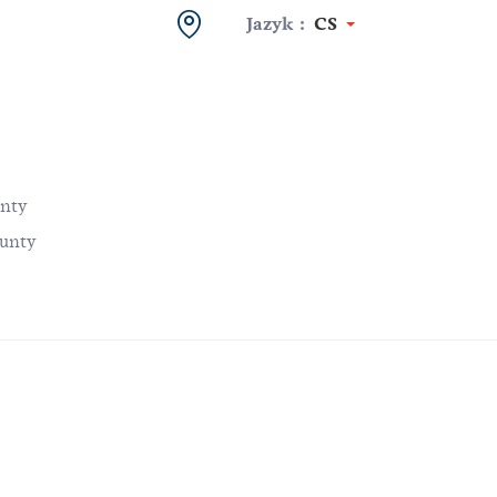
Jazyk :
CS
unty
ounty