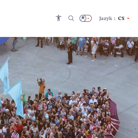
Jazyk :
CS