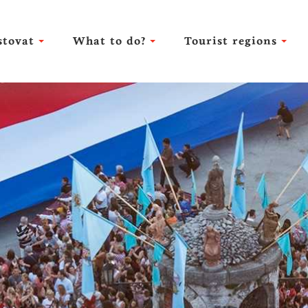
stovat
What to do?
Tourist regions