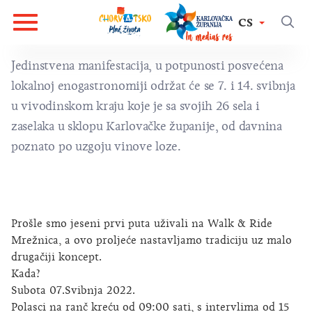
CS
Jedinstvena manifestacija, u potpunosti posvećena
lokalnoj enogastronomiji održat će se 7. i 14. svibnja
u vivodinskom kraju koje je sa svojih 26 sela i
zaselaka u sklopu Karlovačke županije, od davnina
poznato po uzgoju vinove loze.
Prošle smo jeseni prvi puta uživali na Walk & Ride
Mrežnica, a ovo proljeće nastavljamo tradiciju uz malo
drugačiji koncept.
Kada?
Subota 07.Svibnja 2022.
Polasci na ranč kreću od 09:00 sati, s intervlima od 15