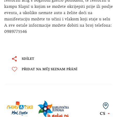
restoran Brig s bogatom gastro ponudom, te restoran u
kampu Slapić u kojim se možete okrijepiti prije ili poslje
eventa, a ukoliko nemate auto a želite doći na
manifestaciju možete to učini i vlakom koji staje u selu
A sve ostale informacije možete dobiti na broj telefona:
0989775546
SDÍLET
PŘIDAT NA MŮJ SEZNAM PŘÁNÍ
CS