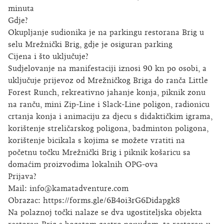
minuta
Gdje?
Okupljanje sudionika je na parkingu restorana Brig u
selu Mrežnički Brig, gdje je osiguran parking
Cijena i što uključuje?
Sudjelovanje na manifestaciji iznosi 90 kn po osobi, a
uključuje prijevoz od Mrežničkog Briga do ranča Little
Forest Runch, rekreativno jahanje konja, piknik zonu
na ranču, mini Zip-Line i Slack-Line poligon, radionicu
crtanja konja i animaciju za djecu s didaktičkim igrama,
korištenje streličarskog poligona, badminton poligona,
korištenje bicikala s kojima se možete vratiti na
početnu točku Mrežnički Brig i piknik košaricu sa
domaćim proizvodima lokalnih OPG-ova
Prijava?
Mail: info@kamatadventure.com
Obrazac: https://forms.gle/6B4oi3rG6Didapgk8
Na polaznoj točki nalaze se dva ugostiteljska objekta