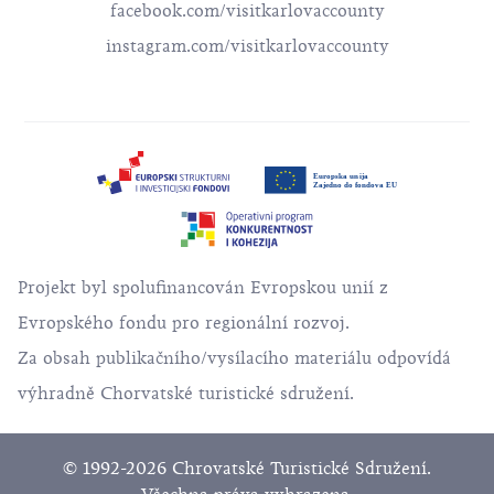
facebook.com/visitkarlovaccounty
instagram.com/visitkarlovaccounty
Projekt byl spolufinancován Evropskou unií z
Evropského fondu pro regionální rozvoj.
Za obsah publikačního/vysílacího materiálu odpovídá
výhradně Chorvatské turistické sdružení.
© 1992-2026 Chrovatské Turistické Sdružení.